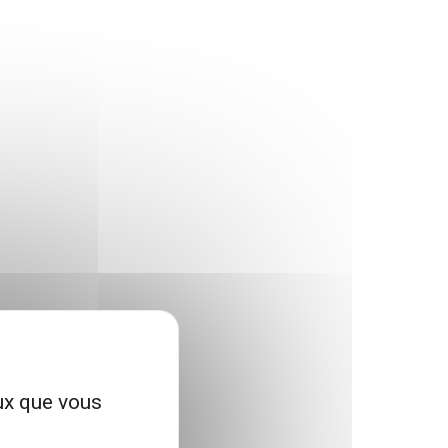
eux que vous