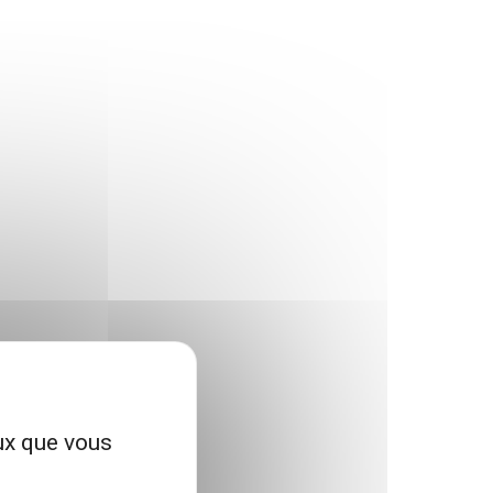
eux que vous